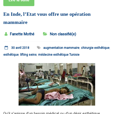
En Inde, l’Etat vous offre une opération
mammaire
Fanette Mothé
Non classifié(e)
30 avril 2018
augmentation mammaire
,
chirurgie esthétique
,
esthétique
,
lifting seins
,
médecine esthétique Tunisie
Qu’il s’agisse d’un besoin médical ou d’un désir esthétique,