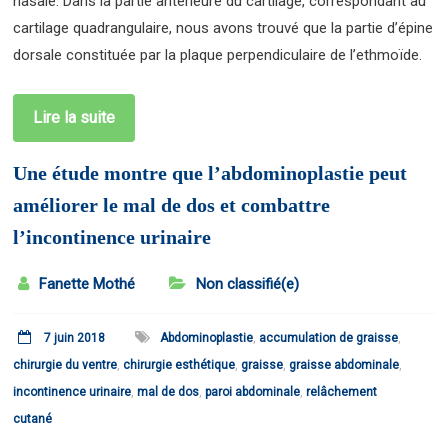
nasale. Dans la partie antérieure du cartilage, correspondant au
cartilage quadrangulaire, nous avons trouvé que la partie d’épine
dorsale constituée par la plaque perpendiculaire de l’ethmoïde.
Lire la suite
Une étude montre que l’abdominoplastie peut
améliorer le mal de dos et combattre
l’incontinence urinaire
Fanette Mothé
Non classifié(e)
7 juin 2018
Abdominoplastie
,
accumulation de graisse
,
chirurgie du ventre
,
chirurgie esthétique
,
graisse
,
graisse abdominale
,
incontinence urinaire
,
mal de dos
,
paroi abdominale
,
relâchement
cutané