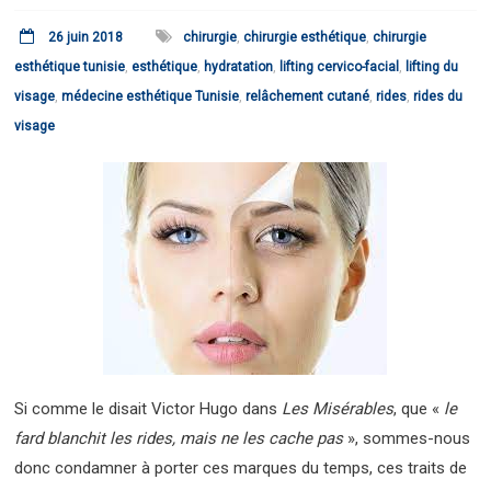
26 juin 2018
chirurgie
,
chirurgie esthétique
,
chirurgie
esthétique tunisie
,
esthétique
,
hydratation
,
lifting cervico-facial
,
lifting du
visage
,
médecine esthétique Tunisie
,
relâchement cutané
,
rides
,
rides du
visage
Si comme le disait Victor Hugo dans
Les Misérables
, que «
le
fard blanchit les rides, mais ne les cache pas
», sommes-nous
donc condamner à porter ces marques du temps, ces traits de