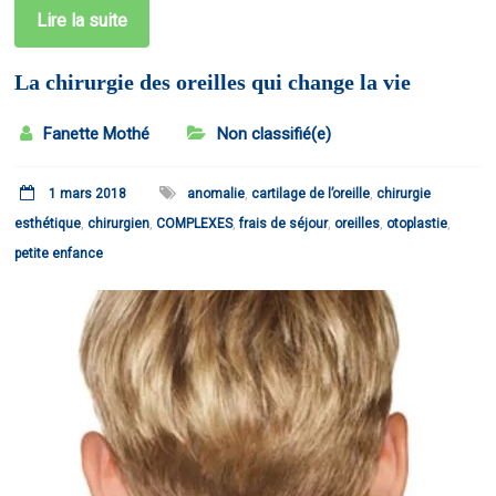
Lire la suite
La chirurgie des oreilles qui change la vie
Fanette Mothé
Non classifié(e)
1 mars 2018
anomalie
,
cartilage de l’oreille
,
chirurgie
esthétique
,
chirurgien
,
COMPLEXES
,
frais de séjour
,
oreilles
,
otoplastie
,
petite enfance