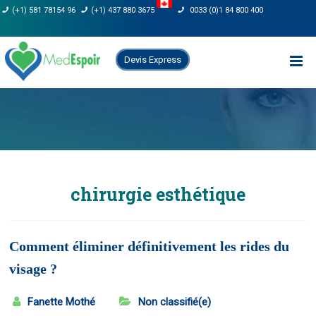
Skip
(+1) 581 78154 96
(+1) 437 880 3675
0033 (0)1 84 800 400
to
content
Devis Express
chirurgie esthétique
Comment éliminer définitivement les rides du
visage ?
Fanette Mothé
Non classifié(e)