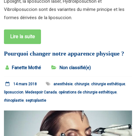
Lipolight, la liposuccion laser, Hydroliposuction et
Vibroliposuccion sont des variantes du même principe et les
formes dérivées de la liposuccion.
Lire la suite
Pourquoi changer notre apparence physique ?
Fanette Mothé
Non classifié(e)
14 mars 2018
anesthésie
,
chirurgie
,
chirurgie esthétique
,
liposuccion
,
Medespoir Canada
,
opérations de chirurgie esthétique
,
rhinoplastie
,
septoplastie