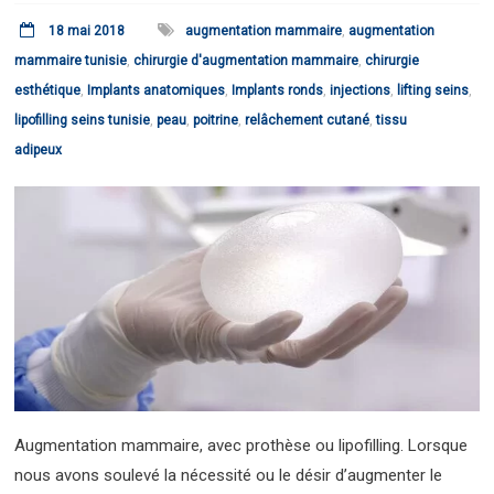
18 mai 2018
augmentation mammaire
,
augmentation
mammaire tunisie
,
chirurgie d'augmentation mammaire
,
chirurgie
esthétique
,
Implants anatomiques
,
Implants ronds
,
injections
,
lifting seins
,
lipofilling seins tunisie
,
peau
,
poitrine
,
relâchement cutané
,
tissu
adipeux
Augmentation mammaire, avec prothèse ou lipofilling. Lorsque
nous avons soulevé la nécessité ou le désir d’augmenter le