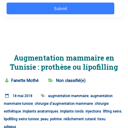
Augmentation mammaire en
Tunisie : prothèse ou lipofilling
Fanette Mothé
Non classifié(e)
18 mai 2018
augmentation mammaire
,
augmentation
mammaire tunisie
,
chirurgie d'augmentation mammaire
,
chirurgie
esthétique
,
Implants anatomiques
,
Implants ronds
,
injections
,
lifting seins
,
lipofilling seins tunisie
,
peau
,
poitrine
,
relâchement cutané
,
tissu
adipeux