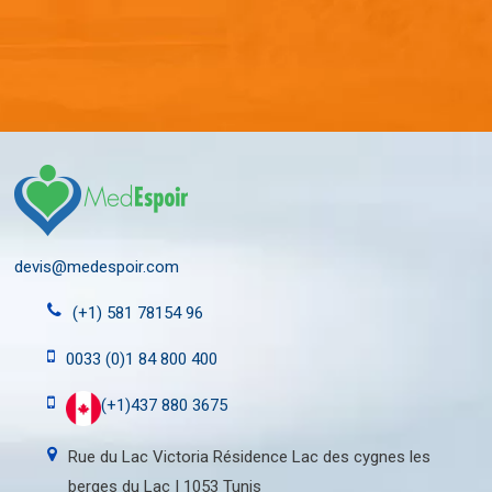
devis@medespoir.com
(+1) 581 78154 96
0033 (0)1 84 800 400
(+1)437 880 3675
Rue du Lac Victoria Résidence Lac des cygnes les
berges du Lac I 1053 Tunis