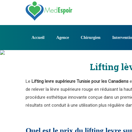
Skip
to
content
Accueil
Agence
Chirurgien
Interventi
Lifting l
Le
Lifting levre supérieure Tunisie pour les Canadiens
e
de relever la lèvre supérieure rouge en réduisant la haut
procédure esthétique innovante conçue dans un premier 
résultats ont conduit à une utilisation plus régulière d
Quel est le prix du lifting levre s