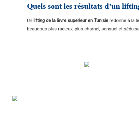
Quels sont les résultats d’un lifti
Un
lifting de la lèvre superieur en Tunisie
redonne à la lè
beaucoup plus radieux, plus charnel, sensuel et séduisa
N’hésitez pas à remplir le formulaire de devis en ligne p
pertinents concernant les tarifs de chirurgie réparatrice
MedEspoir Canada propose des approches esthétiqu
chirurgie comme l’injection du Botox et le laser épi