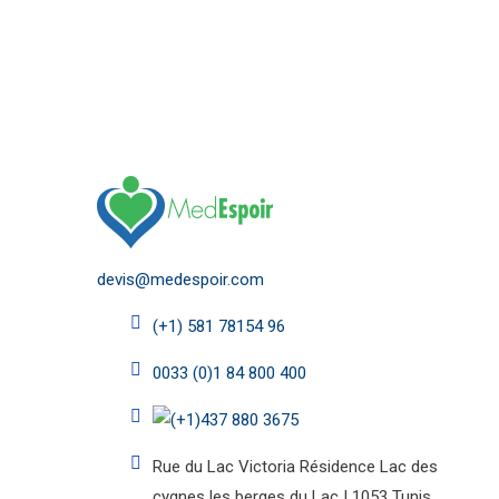
Chaque chirurgie esthétique en Tunisie est précédé
consultations médicales en présence du médecin a
devis@medespoir.com
(+1) 581 78154 96
0033 (0)1 84 800 400
(+1)437 880 3675
Rue du Lac Victoria Résidence Lac des
cygnes les berges du Lac I 1053 Tunis