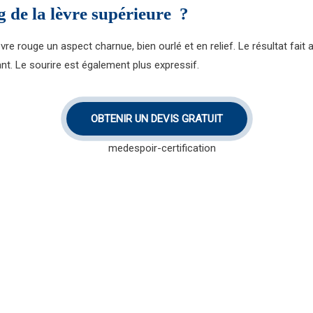
ng de la lèvre supérieure ?
vre rouge un aspect charnue, bien ourlé et en relief. Le résultat fait 
nt. Le sourire est également plus expressif.
OBTENIR UN DEVIS GRATUIT
our obtenir des détails
 Tunisie.
MedEspoi
es alternatives à la
dermique.