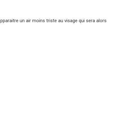
apparaitre un air moins triste au visage qui sera alors
r Agence de Tourisme Médicale en Tunisie
(+1) 581 78154 96