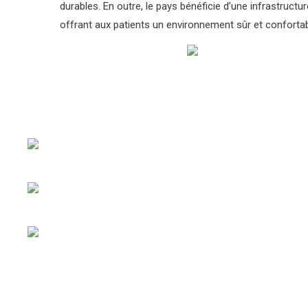
durables. En outre, le pays bénéficie d’une infrastruc
offrant aux patients un environnement sûr et confortab
N’hésitez pas à remplir le formulaire de devis en ligne p
pertinents concernant les tarifs de chirurgie réparatrice
MedEspoir Canada propose des approches esthétiques al
comme l’injection du Botox et le laser épidermique.
Chaque chirurgie esthétique en Tunisie est précédée d’
consultations médicales en présence du médecin anes