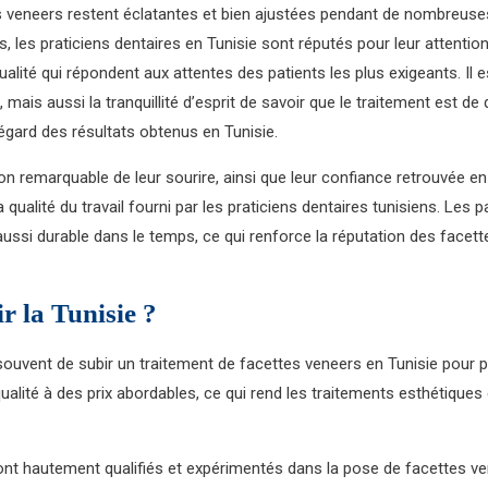
s veneers restent éclatantes et bien ajustées pendant de nombreuses
us, les praticiens dentaires en Tunisie sont réputés pour leur attentio
ualité qui répondent aux attentes des patients les plus exigeants. Il 
ais aussi la tranquillité d’esprit de savoir que le traitement est de qu
égard des résultats obtenus en Tunisie.
n remarquable de leur sourire, ainsi que leur confiance retrouvée e
a qualité du travail fourni par les praticiens dentaires tunisiens. L
ussi durable dans le temps, ce qui renforce la réputation des facett
r la Tunisie ?
souvent de subir un traitement de facettes veneers en Tunisie pour p
 qualité à des prix abordables, ce qui rend les traitements esthétiqu
ont hautement qualifiés et expérimentés dans la pose de facettes ven