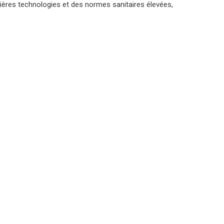
nières technologies et des normes sanitaires élevées,
r Agence de Tourisme Médicale en Tunisie
(+1) 581 78154 96