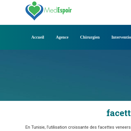
Skip
to
content
Accueil
Agence
Chirurgien
Interventi
facet
En Tunisie, l’utilisation croissante des facettes venee