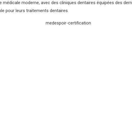
ture médicale moderne, avec des cliniques dentaires équipées des der
le pour leurs traitements dentaires.
our obtenir des détails
 Tunisie.
MedEspoi
ternatives à la chirurgie
une ou plusieurs
thésiste.