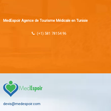
MedEspoir Agence de Tourisme Médicale en Tunisie
(+1) 581 78154 96
devis@medespoir.com