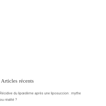
r Agence de Tourisme Médicale en Tunisie
(+1) 581 78154 96
Articles récents
Récidive du lipœdème après une liposuccion : mythe
ou réalité ?