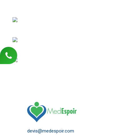
N’hésitez pas à remplir le formulaire de devis en ligne p
pertinents concernant les tarifs de chirurgie réparatrice
MedEspoir Canada propose des approches esthétiques al
comme l’injection du Botox et le laser épidermique.
Chaque chirurgie esthétique en Tunisie est précédée d’
consultations médicales en présence du médecin anes
devis@medespoir.com