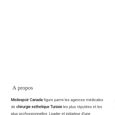
our obtenir des détails
 Tunisie.
MedEspoi
ternatives à la chirurgie
une ou plusieurs
thésiste.
A propos
Medespoir Canada
figure parmi les agences médicales
de
chirurgie esthetique Tunisie
les plus réputées et les
plus professionnelles. Leader et initiateur d’une