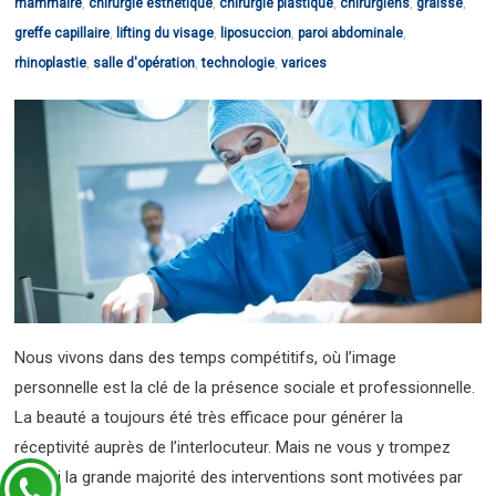
mammaire
,
chirurgie esthétique
,
chirurgie plastique
,
chirurgiens
,
graisse
,
greffe capillaire
,
lifting du visage
,
liposuccion
,
paroi abdominale
,
rhinoplastie
,
salle d'opération
,
technologie
,
varices
Nous vivons dans des temps compétitifs, où l’image
personnelle est la clé de la présence sociale et professionnelle.
La beauté a toujours été très efficace pour générer la
réceptivité auprès de l’interlocuteur. Mais ne vous y trompez
pas, si la grande majorité des interventions sont motivées par