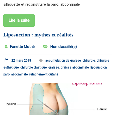
silhouette et reconstruire la paroi abdominale.
Lire la suite
Liposuccion : mythes et réalités
Fanette Mothé
Non classifié(e)
22 mars 2018
accumulation de graisse
,
chirurgie
,
chirurgie
esthétique
,
chirurgie plastique
,
graisse
,
graisse abdominale
,
liposuccion
,
paroi abdominale
,
relâchement cutané