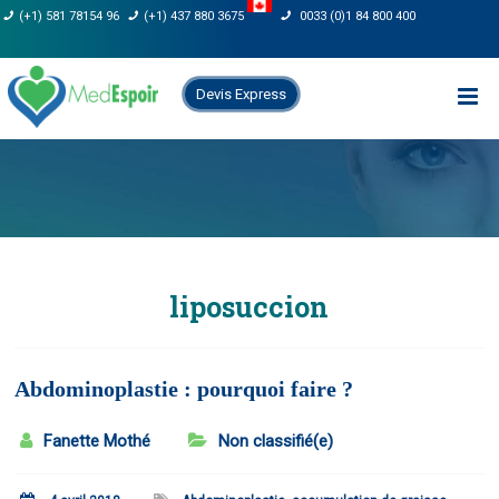
Skip
(+1) 581 78154 96
(+1) 437 880 3675
0033 (0)1 84 800 400
to
content
Devis Express
liposuccion
Abdominoplastie : pourquoi faire ?
Fanette Mothé
Non classifié(e)