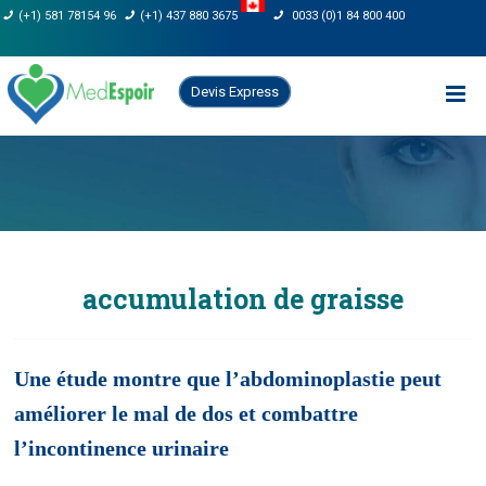
Skip
(+1) 581 78154 96
(+1) 437 880 3675
0033 (0)1 84 800 400
to
content
Devis Express
accumulation de graisse
Une étude montre que l’abdominoplastie peut
améliorer le mal de dos et combattre
l’incontinence urinaire