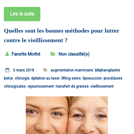
Lire la suite
Quelles sont les bonnes méthodes pour lutter
contre le vieillissement ?
Fanette Mothé
Non classifié(e)
5 mars 2018
augmentation mammaire
,
blépharoplastie
,
botox
,
chirurgie
,
épilation au laser
,
lifting seins
,
liposuccion
,
procédures
chirurgicales
,
rajeunissement
,
transfert de graisse
,
vieillissement