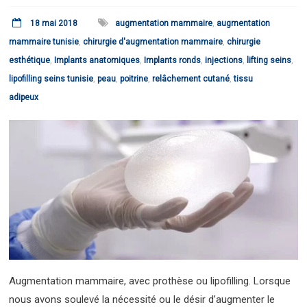
18 mai 2018
augmentation mammaire
,
augmentation
mammaire tunisie
,
chirurgie d'augmentation mammaire
,
chirurgie
esthétique
,
Implants anatomiques
,
Implants ronds
,
injections
,
lifting seins
,
lipofilling seins tunisie
,
peau
,
poitrine
,
relâchement cutané
,
tissu
adipeux
Augmentation mammaire, avec prothèse ou lipofilling. Lorsque
nous avons soulevé la nécessité ou le désir d’augmenter le