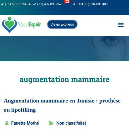
Skip
(+1) 581 78154 96
(+1) 437 880 3675
0033 (0)1 84 800 400
to
content
Devis Express
augmentation mammaire
Augmentation mammaire en Tunisie : prothèse
ou lipofilling
Fanette Mothé
Non classifié(e)