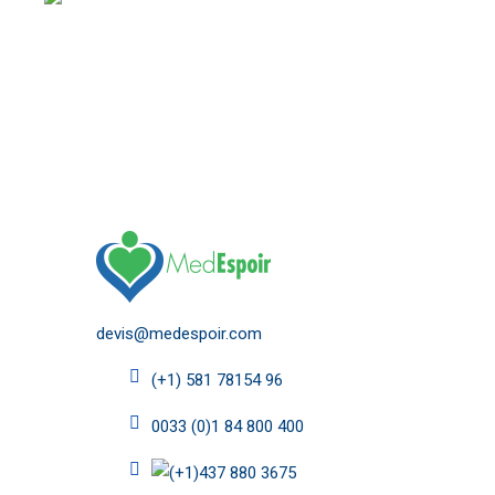
comme l’injection du Botox et le laser épidermique.
Chaque chirurgie esthétique en Tunisie est précédé
consultations médicales en présence du médecin a
devis@medespoir.com
(+1) 581 78154 96
0033 (0)1 84 800 400
(+1)437 880 3675