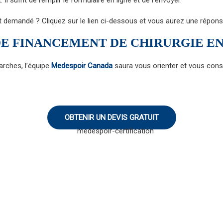
Il suffit de remplir le formulaire en ligne et de l’envoyer.
t demandé ? Cliquez sur le lien ci-dessous et vous aurez une réponse
 FINANCEMENT DE CHIRURGIE EN
rches, l’équipe
Medespoir Canada
saura vous orienter et vous consei
OBTENIR UN DEVIS GRATUIT
our obtenir des détails
 Tunisie.
MedEspoi
ternatives à la chirurgie