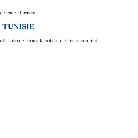
 rapide et avisée.
 TUNISIE
ller afin de choisir la solution de financement de
r Agence de Tourisme Médicale en Tunisie