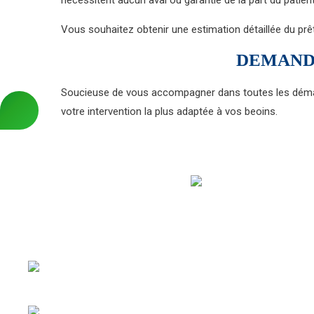
nécessitent aucun aval ou garantie de la part du patient. 
Vous souhaitez obtenir une estimation détaillée du prê
DEMANDE
Soucieuse de vous accompagner dans toutes les déma
votre intervention la plus adaptée à vos beoins.
N’hésitez pas à remplir le formulaire de devis en ligne p
pertinents concernant les tarifs de chirurgie réparatrice
MedEspoir Canada propose des approches esthétiques al