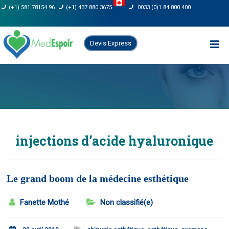
Skip
(+1) 581 78154 96
(+1) 437 880 3675
0033 (0)1 84 800 400
to
content
Devis Express
injections d’acide hyaluronique
Le grand boom de la médecine esthétique
Fanette Mothé
Non classifié(e)