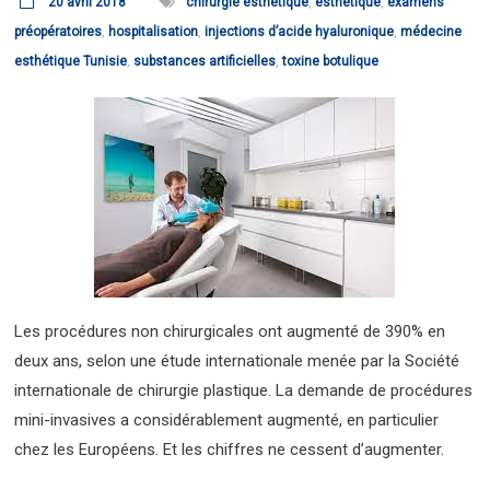
20 avril 2018
chirurgie esthétique
,
esthétique
,
examens
préopératoires
,
hospitalisation
,
injections d’acide hyaluronique
,
médecine
esthétique Tunisie
,
substances artificielles
,
toxine botulique
Les procédures non chirurgicales ont augmenté de 390% en
deux ans, selon une étude internationale menée par la Société
internationale de chirurgie plastique. La demande de procédures
mini-invasives a considérablement augmenté, en particulier
chez les Européens. Et les chiffres ne cessent d’augmenter.