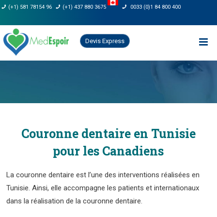
Skip
(+1) 581 78154 96
(+1) 437 880 3675
0033 (0)1 84 800 400
to
content
Devis Express
Couronne dentaire en Tunisie
pour les Canadiens
La couronne dentaire est l’une des interventions réalisées en
Tunisie. Ainsi, elle accompagne les patients et internationaux
dans la réalisation de la couronne dentaire.