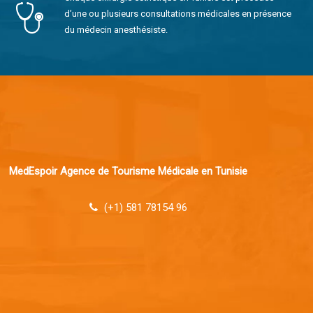
d’une ou plusieurs consultations médicales en présence
du médecin anesthésiste.
MedEspoir Agence de Tourisme Médicale en Tunisie
(+1) 581 78154 96