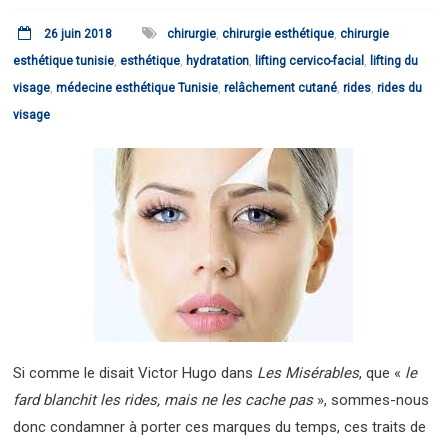
26 juin 2018
chirurgie
,
chirurgie esthétique
,
chirurgie
esthétique tunisie
,
esthétique
,
hydratation
,
lifting cervico-facial
,
lifting du
visage
,
médecine esthétique Tunisie
,
relâchement cutané
,
rides
,
rides du
visage
Si comme le disait Victor Hugo dans
Les Misérables
, que «
le
fard blanchit les rides, mais ne les cache pas
», sommes-nous
donc condamner à porter ces marques du temps, ces traits de