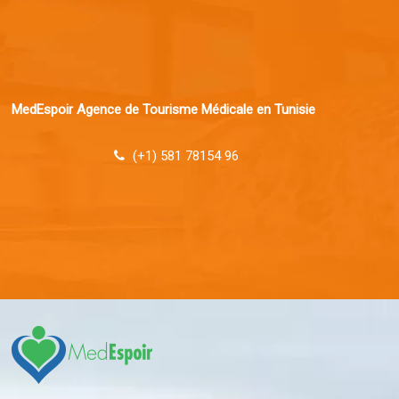
MedEspoir Agence de Tourisme Médicale en Tunisie
(+1) 581 78154 96