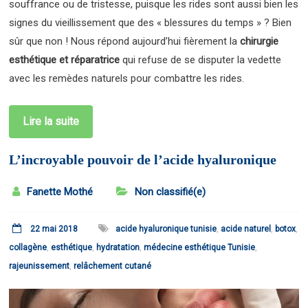
souffrance ou de tristesse, puisque les rides sont aussi bien les
signes du vieillissement que des « blessures du temps » ? Bien
sûr que non ! Nous répond aujourd’hui fièrement la
chirurgie
esthétique et réparatrice
qui refuse de se disputer la vedette
avec les remèdes naturels pour combattre les rides.
Lire la suite
L’incroyable pouvoir de l’acide hyaluronique
Fanette Mothé
Non classifié(e)
22 mai 2018
acide hyaluronique tunisie
,
acide naturel
,
botox
,
collagène
,
esthétique
,
hydratation
,
médecine esthétique Tunisie
,
rajeunissement
,
relâchement cutané