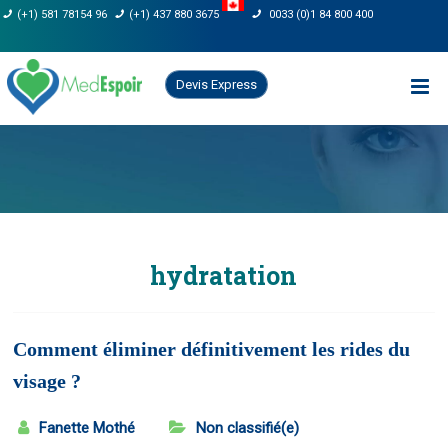
Skip
(+1) 581 78154 96
(+1) 437 880 3675
0033 (0)1 84 800 400
to
content
Devis Express
hydratation
Comment éliminer définitivement les rides du
visage ?
Fanette Mothé
Non classifié(e)