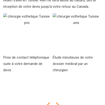
health travel en Tunisie. Rien ne sera laissé au hasard, dès la
réception de votre devis jusqu’à votre retour au Canada :
l
Prise de contact téléphonique
Étude minutieuse de votre
E
suite à votre demande de
dossier médical par un
d
devis
chirurgien
fi