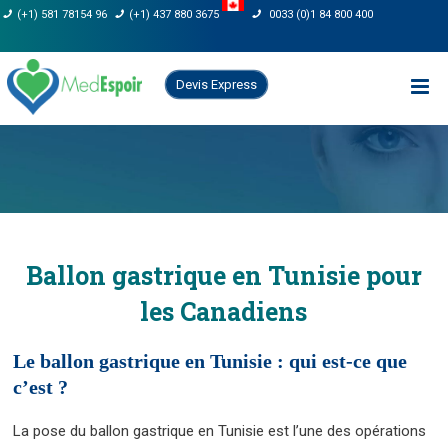
Skip
(+1) 581 78154 96
(+1) 437 880 3675
0033 (0)1 84 800 400
to
content
Devis Express
Ballon gastrique en Tunisie pour
les Canadiens
Le ballon gastrique en Tunisie : qui est-ce que
c’est ?
La pose du ballon gastrique en Tunisie est l’une des opérations