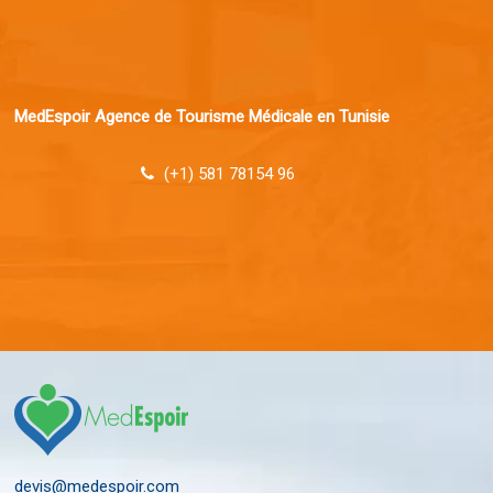
MedEspoir Agence de Tourisme Médicale en Tunisie
(+1) 581 78154 96
devis@medespoir.com