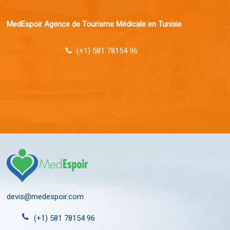
MedEspoir Agence de Tourisme Médicale en Tunisie
(+1) 581 78154 96
devis@medespoir.com
(+1) 581 78154 96