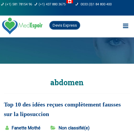
Skip
(+1) 581 78154 96
(+1) 437 880 3675
0033 (0)1 84 800 400
to
content
Devis Express
abdomen
Top 10 des idées reçues complètement fausses
sur la liposuccion
Fanette Mothé
Non classifié(e)