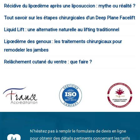
Récidive du lipœdème après une liposuccion : mythe ou réalité ?
Tout savoir sur les étapes chirurgicales d’un Deep Plane Facelift
Liquid Lift : une alternative naturelle au lifting traditionnel
Lipœdème des genoux : les traitements chirurgicaux pour
remodeler les jambes
Relâchement cutané du ventre : que faire ?
N’hésitez pas à remplir le formulaire de devis en ligne
pour obtenir des détails pertinents concernant les tarifs