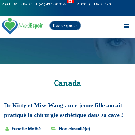
Skip
(+1) 581 78154 96
(+1) 437 880 3675
0033 (0)1 84 800 400
to
content
Devis Express
Canada
Dr Kitty et Miss Wang : une jeune fille aurait
pratiqué la chirurgie esthétique dans sa cave !
Fanette Mothé
Non classifié(e)