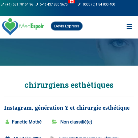
Skip
(+1) 581 78154 96
(+1) 437 880 3675
0033 (0)1 84 800 400
to
content
Devis Express
chirurgiens esthétiques
Instagram, génération Y et chirurgie esthétique
Fanette Mothé
Non classifié(e)