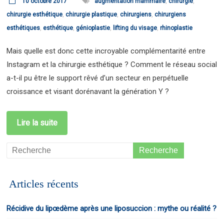
10 octobre 2017
augmentation mammaire
,
chirurgie
,
chirurgie esthétique
,
chirurgie plastique
,
chirurgiens
,
chirurgiens
esthétiques
,
esthétique
,
génioplastie
,
lifting du visage
,
rhinoplastie
Mais quelle est donc cette incroyable complémentarité entre
Instagram et la chirurgie esthétique ? Comment le réseau social
a-t-il pu être le support rêvé d’un secteur en perpétuelle
croissance et visant dorénavant la génération Y ?
Lire la suite
Articles récents
Récidive du lipœdème après une liposuccion : mythe ou réalité ?