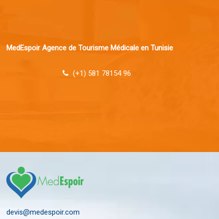
MedEspoir Agence de Tourisme Médicale en Tunisie
(+1) 581 78154 96
devis@medespoir.com