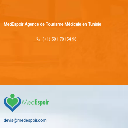
MedEspoir Agence de Tourisme Médicale en Tunisie
(+1) 581 78154 96
devis@medespoir.com