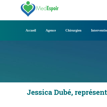
Skip
to
content
Accueil
Agence
Chirurgien
Interventi
Jessica Dubé, représen