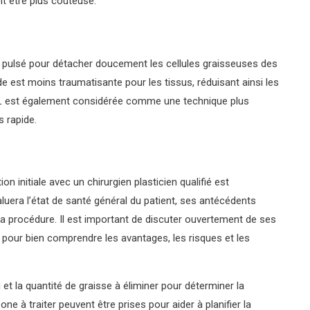
nt être plus coûteuse.
eau pulsé pour détacher doucement les cellules graisseuses des
e est moins traumatisante pour les tissus, réduisant ainsi les
L est également considérée comme une technique plus
s rapide.
n initiale avec un chirurgien plasticien qualifié est
valuera l’état de santé général du patient, ses antécédents
la procédure. Il est important de discuter ouvertement de ses
 pour bien comprendre les avantages, les risques et les
et la quantité de graisse à éliminer pour déterminer la
ne à traiter peuvent être prises pour aider à planifier la