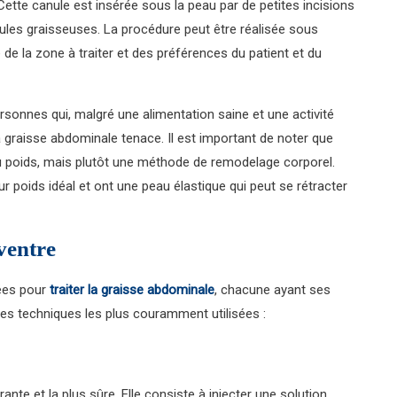
 Cette canule est insérée sous la peau par de petites incisions
lules graisseuses. La procédure peut être réalisée sous
 de la zone à traiter et des préférences du patient et du
rsonnes qui, malgré une alimentation saine et une activité
la graisse abdominale tenace. Il est important de noter que
du poids, mais plutôt une méthode de remodelage corporel.
 poids idéal et ont une peau élastique qui peut se rétracter
ventre
sées pour
traiter la graisse abdominale
, chacune ayant ses
es techniques les plus couramment utilisées :
nte et la plus sûre. Elle consiste à injecter une solution