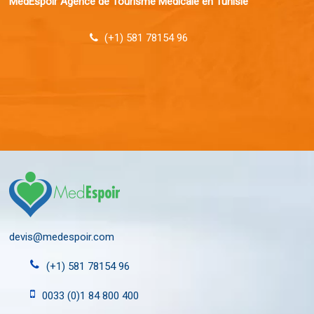
MedEspoir Agence de Tourisme Médicale en Tunisie
(+1) 581 78154 96
devis@medespoir.com
(+1) 581 78154 96
0033 (0)1 84 800 400