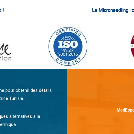
 !
Le Microneedling : c
gne pour obtenir des détails
rice Tunisie.
MedEspoi
es alternatives à la
dermique.