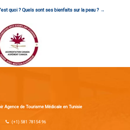
’est quoi ? Quels sont ses bienfaits sur la peau ?
→
r Agence de Tourisme Médicale en Tunisie
(+1) 581 78154 96