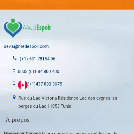
devis@medespoir.com
(+1) 581 78154 96
0033 (0)1 84 800 400
(+1)437 880 3675
Rue du Lac Victoria Résidence Lac des cygnes les
berges du Lac I 1053 Tunis
A propos
Medespoir Canada
figure parmi les agences médicales de