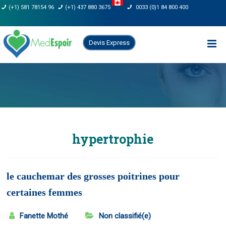
Skip
(+1) 581 78154 96
(+1) 437 880 3675
0033 (0)1 84 800 400
to
content
Devis Express
hypertrophie
le cauchemar des grosses poitrines pour
certaines femmes
Fanette Mothé
Non classifié(e)