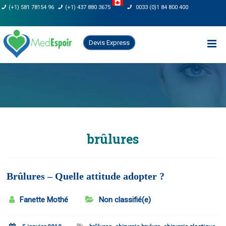
Skip
(+1) 581 78154 96
(+1) 437 880 3675
0033 (0)1 84 800 400
to
content
Devis Express
brûlures
Brûlures – Quelle attitude adopter ?
Fanette Mothé
Non classifié(e)