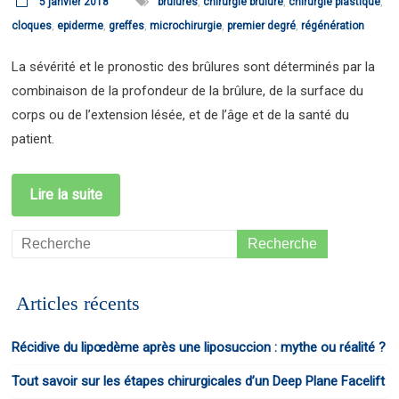
5 janvier 2018
brûlures
,
chirurgie brulure
,
chirurgie plastique
,
cloques
,
epiderme
,
greffes
,
microchirurgie
,
premier degré
,
régénération
La sévérité et le pronostic des brûlures sont déterminés par la
combinaison de la profondeur de la brûlure, de la surface du
corps ou de l’extension lésée, et de l’âge et de la santé du
patient.
Lire la suite
Articles récents
Récidive du lipœdème après une liposuccion : mythe ou réalité ?
Tout savoir sur les étapes chirurgicales d’un Deep Plane Facelift