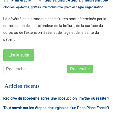
5 janvier 2018
brûlures
,
chirurgie brulure
,
chirurgie plastique
,
cloques
,
epiderme
,
greffes
,
microchirurgie
,
premier degré
,
régénération
La sévérité et le pronostic des brûlures sont déterminés par la
combinaison de la profondeur de la brûlure, de la surface du
corps ou de l’extension lésée, et de l’âge et de la santé du
patient.
Lire la suite
Articles récents
Récidive du lipœdème après une liposuccion : mythe ou réalité ?
Tout savoir sur les étapes chirurgicales d’un Deep Plane Facelift