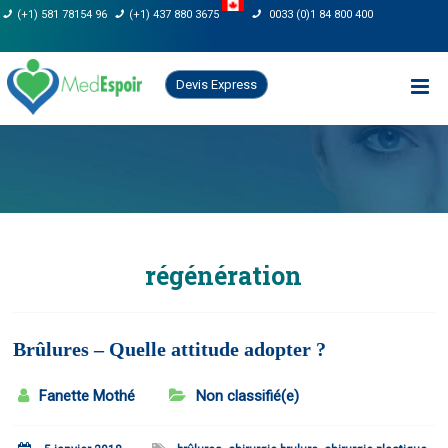
Skip
(+1) 581 78154 96
(+1) 437 880 3675
0033 (0)1 84 800 400
to
content
Devis Express
régénération
Brûlures – Quelle attitude adopter ?
Fanette Mothé
Non classifié(e)