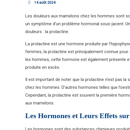
14 août 2024
Les douleurs aux mamelons chez les hommes sont sou
un symptôme d’un problème hormonal sous-jacent. Une
douleurs : la prolactine.
La prolactine est une hormone produite par l’hypophyse
femmes, la prolactine est principalement connue pour 
les hommes, cette hormone est également présente et
produite en excès.
Il est important de noter que la prolactine n’est pas 
chez les hommes. D’autres hormones telles que l’oestr
Cependant, la prolactine est souvent la première horm
aux mamelons.
Les Hormones et Leurs Effets su
Les hormones sont des substances chimiques produite