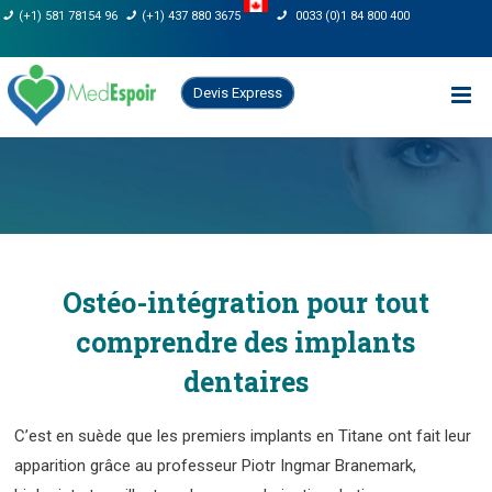
Skip
(+1) 581 78154 96
(+1) 437 880 3675
0033 (0)1 84 800 400
to
content
Devis Express
Ostéo-intégration pour tout
comprendre des implants
dentaires
C’est en suède que les premiers implants en Titane ont fait leur
apparition grâce au professeur Piotr Ingmar Branemark,