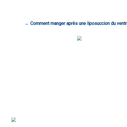
←
Comment manger après une liposuccion du ventr
N’hésitez pas à remplir le formulaire de devis en li
pertinents concernant les tarifs de chirurgie réparat
MedEspoir Canada propose des approches esthétiqu
chirurgie comme l’injection du Botox et le laser épi
Chaque chirurgie esthétique en Tunisie est précédée d’
consultations médicales en présence du médecin anes