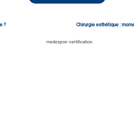
e ?
Chirurgie esthétique : mome
gne pour obtenir des détails
rice Tunisie.
MedEspoi
es alternatives à la
dermique.
une ou plusieurs
thésiste.