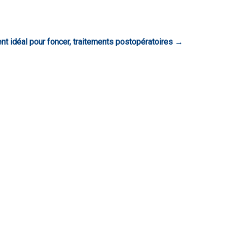
nt idéal pour foncer, traitements postopératoires
→
r Agence de Tourisme Médicale en Tunisie
(+1) 581 78154 96