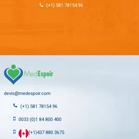
(+1) 581 78154 96
devis@medespoir.com
(+1) 581 78154 96
0033 (0)1 84 800 400
(+1)437 880 3675