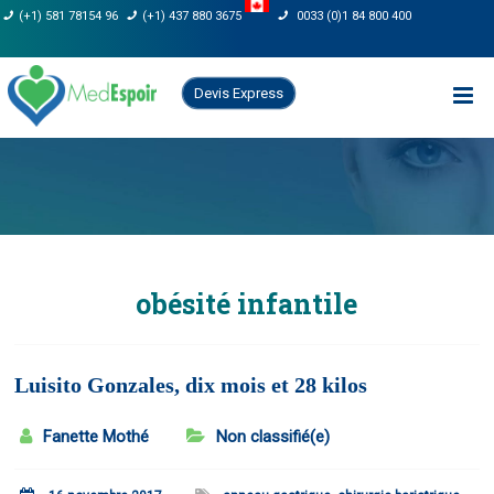
Skip
(+1) 581 78154 96
(+1) 437 880 3675
0033 (0)1 84 800 400
to
content
Devis Express
obésité infantile
Luisito Gonzales, dix mois et 28 kilos
Fanette Mothé
Non classifié(e)