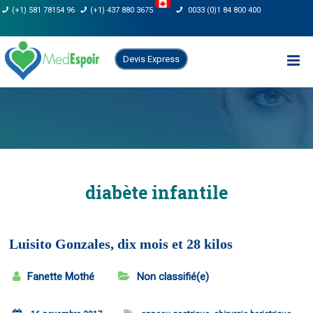
Skip
(+1) 581 78154 96
(+1) 437 880 3675
0033 (0)1 84 800 400
to
content
Devis Express
diabète infantile
Luisito Gonzales, dix mois et 28 kilos
Fanette Mothé
Non classifié(e)