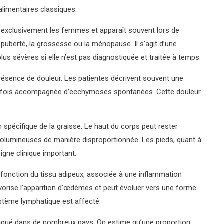
alimentaires classiques.
 exclusivement les femmes et apparaît souvent lors de
uberté, la grossesse ou la ménopause. Il s’agit d’une
lus sévères si elle n’est pas diagnostiquée et traitée à temps.
résence de douleur. Les patientes décrivent souvent une
parfois accompagnée d’ecchymoses spontanées. Cette douleur
 spécifique de la graisse. Le haut du corps peut rester
volumineuses de manière disproportionnée. Les pieds, quant à
igne clinique important.
fonction du tissu adipeux, associée à une inflammation
 favorise l’apparition d’œdèmes et peut évoluer vers une forme
stème lymphatique est affecté.
iqué dans de nombreux pays. On estime qu’une proportion