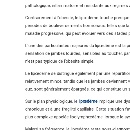
pathologique, inflammatoire et résistante aux régimes 
Contrairement à l’obésité, le lipœdème touche presque
périodes de bouleversements hormonaux, telles que la p
maladie progressive, qui peut évoluer vers des stades p
L’une des particularités majeures du lipœdème est la p
sensation de jambes lourdes, sensibles au toucher, 
n’est pas typique de l’obésité simple.
Le lipœdème se distingue également par une répartition
relativement mince, tandis que les jambes deviennent 
eux, sont généralement épargnés, ce qui constitue un s
Sur le plan physiologique, le
lipœdème
implique une dys
chronique et à une fragilité capillaire. Cette situation
plus complexe appelée lipolymphœdème, lorsque le sy
Malgré sa fréquence, le lipœdème reste sous-diagnost