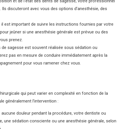
osition et de l’état des dents de sagesse, votre professionnel
on. Ils discuteront avec vous des options d’anesthésie, des
, il est important de suivre les instructions fournies par votre
pour jeûner si une anesthésie générale est prévue ou des
vous prenez.
ts de sagesse est souvent réalisée sous sédation ou
 serez pas en mesure de conduire immédiatement après la
compagnement pour vous ramener chez vous.
irurgicale qui peut varier en complexité en fonction de la
le généralement l’intervention :
 aucune douleur pendant la procédure, votre dentiste ou
le, une sédation consciente ou une anesthésie générale, selon
.