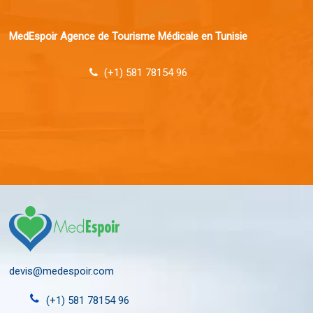
MedEspoir Agence de Tourisme Médicale en Tunisie
(+1) 581 78154 96
devis@medespoir.com
(+1) 581 78154 96