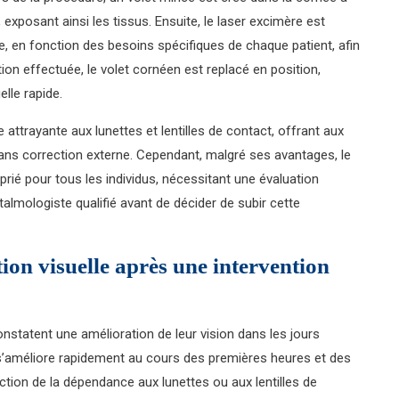
xposant ainsi les tissus. Ensuite, le laser excimère est
e, en fonction des besoins spécifiques de chaque patient, afin
tion effectuée, le volet cornéen est replacé en position,
lle rapide.
ttrayante aux lunettes et lentilles de contact, offrant aux
t sans correction externe. Cependant, malgré ses avantages, le
rié pour tous les individus, nécessitant une évaluation
lmologiste qualifié avant de décider de subir cette
tion visuelle après une intervention
onstatent une amélioration de leur vision dans les jours
 s’améliore rapidement au cours des premières heures et des
ction de la dépendance aux lunettes ou aux lentilles de