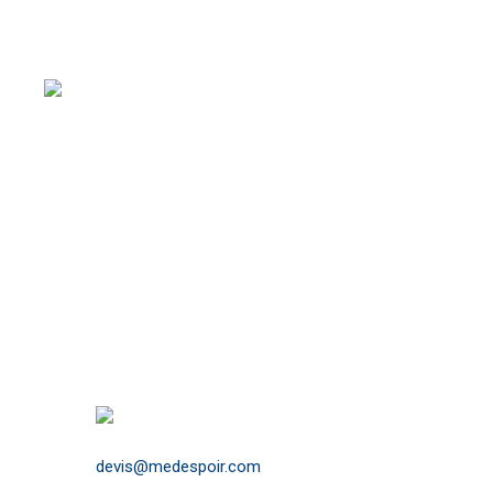
N’hésitez pas à remplir le formulaire de devis en ligne p
pertinents concernant les tarifs de chirurgie réparatrice
MedEspoir Canada propose des approches esthétiqu
chirurgie comme l’injection du Botox et le laser épi
Chaque chirurgie esthétique en Tunisie est précédé
consultations médicales en présence du médecin a
devis@medespoir.com