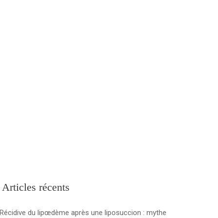
r Agence de Tourisme Médicale en Tunisie
(+1) 581 78154 96
Articles récents
Récidive du lipœdème après une liposuccion : mythe