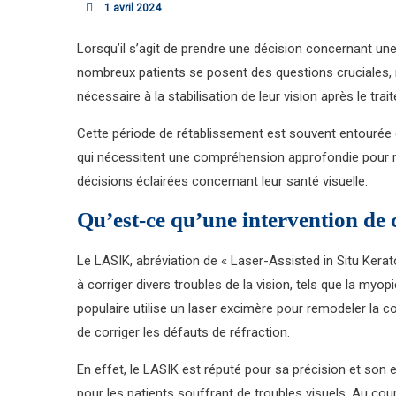
1 avril 2024
Lorsqu’il s’agit de prendre une décision concernant une
nombreux patients se posent des questions cruciales, 
nécessaire à la stabilisation de leur vision après le trai
Cette période de rétablissement est souvent entourée 
qui nécessitent une compréhension approfondie pour ra
décisions éclairées concernant leur santé visuelle.
Qu’est-ce qu’une intervention de 
Le LASIK, abréviation de « Laser-Assisted in Situ Kerato
à corriger divers troubles de la vision, tels que la myop
populaire utilise un laser excimère pour remodeler la co
de corriger les défauts de réfraction.
En effet, le LASIK est réputé pour sa précision et son e
pour les patients souffrant de troubles visuels. Au cou