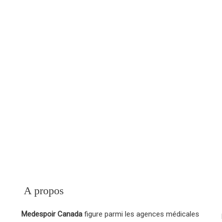
our obtenir des détails
 Tunisie.
MedEspoi
es alternatives à la
dermique.
e d’une ou plusieurs
nesthésiste.
A propos
Medespoir Canada
figure parmi les agences médicales