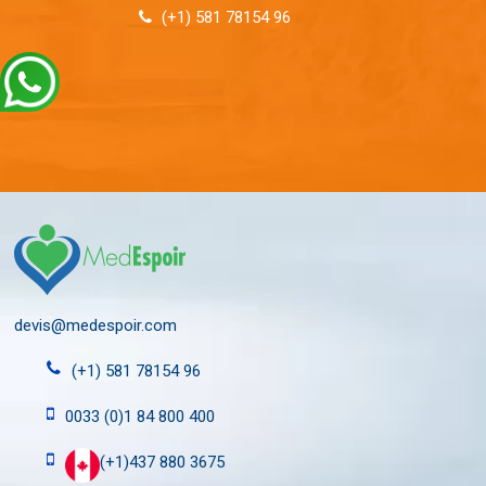
(+1) 581 78154 96
devis@medespoir.com
(+1) 581 78154 96
0033 (0)1 84 800 400
(+1)437 880 3675