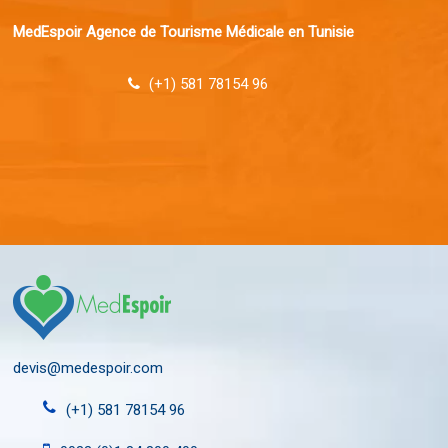
MedEspoir Agence de Tourisme Médicale en Tunisie
(+1) 581 78154 96
devis@medespoir.com
(+1) 581 78154 96