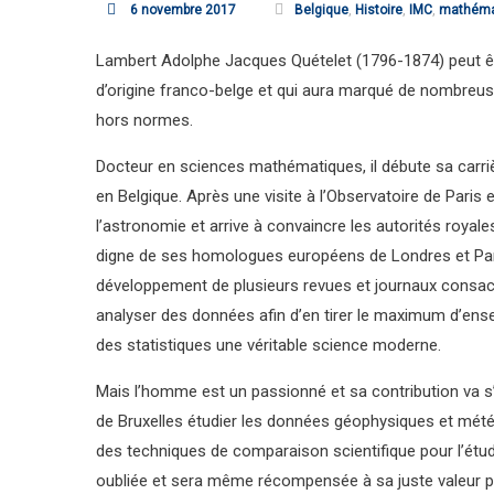
6 novembre 2017
Belgique
,
Histoire
,
IMC
,
mathéma
Lambert Adolphe Jacques Quételet (1796-1874) peut êtr
d’origine franco-belge et qui aura marqué de nombreuses
hors normes.
Docteur en sciences mathématiques, il débute sa carri
en Belgique. Après une visite à l’Observatoire de Paris e
l’astronomie et arrive à convaincre les autorités royale
digne de ses homologues européens de Londres et Paris.
développement de plusieurs revues et journaux consacrés
analyser des données afin d’en tirer le maximum d’ens
des statistiques une véritable science moderne.
Mais l’homme est un passionné et sa contribution va s’é
de Bruxelles étudier les données géophysiques et météor
des techniques de comparaison scientifique pour l’étu
oubliée et sera même récompensée à sa juste valeur pui