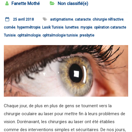
Fanette Mothé
Non classifié(e)
25 avril 2018
astigmatisme
,
cataracte
,
chirurgie réfractive
,
cornée
,
hypermétropie
,
Lasik Tunisie
,
lunettes
,
myopie
,
opération cataracte
Tunisie
,
ophtalmologie
,
ophtalmologie tunisie
,
presbytie
Chaque jour, de plus en plus de gens se tournent vers la
chirurgie oculaire au laser pour mettre fin à leurs problèmes de
vision. Dorénavant, les chirurgies au laser ont été établies
comme des interventions simples et sécuritaires. De nos jours,