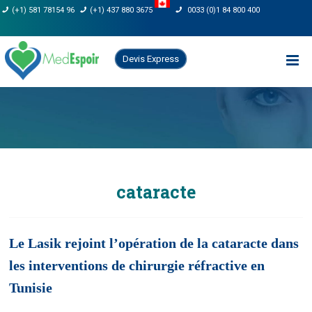
Skip
(+1) 581 78154 96
(+1) 437 880 3675
0033 (0)1 84 800 400
to
content
Devis Express
cataracte
Le Lasik rejoint l’opération de la cataracte dans
les interventions de chirurgie réfractive en
Tunisie