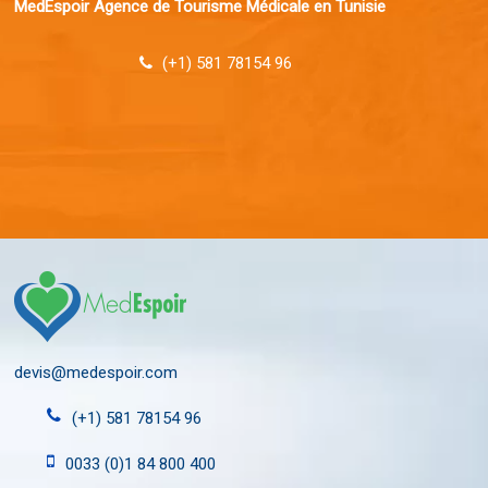
MedEspoir Agence de Tourisme Médicale en Tunisie
(+1) 581 78154 96
devis@medespoir.com
(+1) 581 78154 96
0033 (0)1 84 800 400