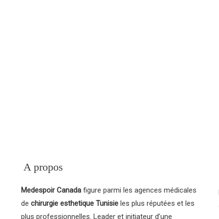
our obtenir des détails
 Tunisie.
MedEspoi
ternatives à la chirurgie
une ou plusieurs
thésiste.
A propos
Medespoir Canada
figure parmi les agences médicales
de
chirurgie esthetique Tunisie
les plus réputées et les
plus professionnelles. Leader et initiateur d’une