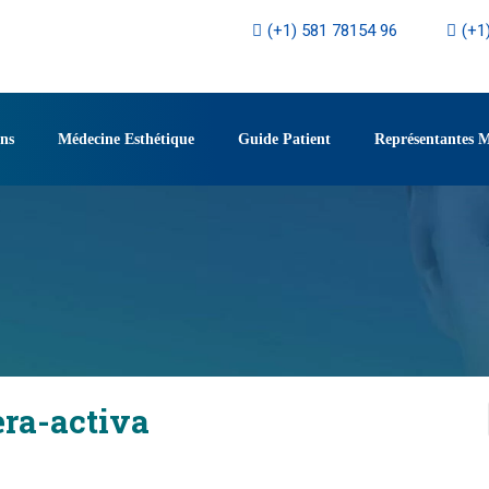
(+1) 581 78154 96
(+1
ons
Médecine Esthétique
Guide Patient
Représentantes 
ra-activa