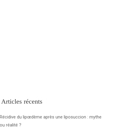
r Agence de Tourisme Médicale en Tunisie
(+1) 581 78154 96
Articles récents
Récidive du lipœdème après une liposuccion : mythe
ou réalité ?