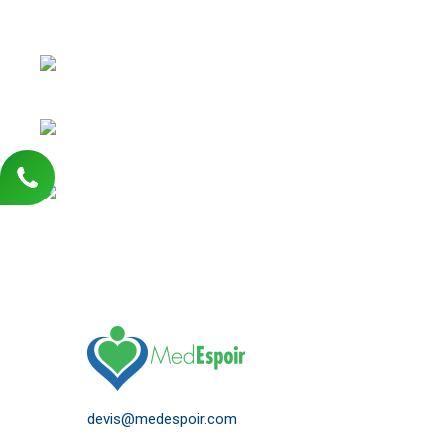
N’hésitez pas à remplir le formulaire de devis en ligne p
pertinents concernant les tarifs de chirurgie réparatrice
MedEspoir Canada propose des approches esthétiques al
comme l’injection du Botox et le laser épidermique.
Chaque chirurgie esthétique en Tunisie est précédée d’
consultations médicales en présence du médecin anes
devis@medespoir.com