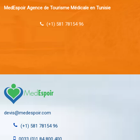
MedEspoir Agence de Tourisme Médicale en Tunisie
(+1) 581 78154 96
devis@medespoir.com
(+1) 581 78154 96
0033 (0)1 84 800 400