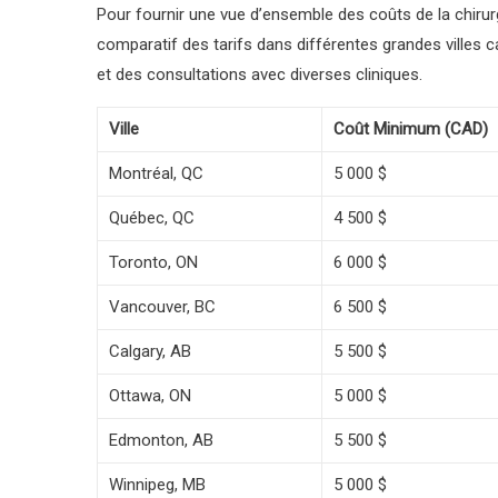
Pour fournir une vue d’ensemble des coûts de la chiru
comparatif des tarifs dans différentes grandes villes
et des consultations avec diverses cliniques.
Ville
Coût Minimum (CAD)
Montréal, QC
5 000 $
Québec, QC
4 500 $
Toronto, ON
6 000 $
Vancouver, BC
6 500 $
Calgary, AB
5 500 $
Ottawa, ON
5 000 $
Edmonton, AB
5 500 $
Winnipeg, MB
5 000 $