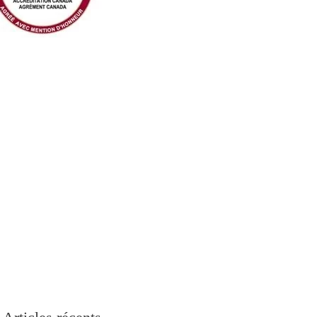
r Agence de Tourisme Médicale en Tunisie
(+1) 581 78154 96