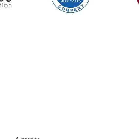
gne pour obtenir des détails
rice Tunisie.
MedEspoi
ternatives à la chirurgie
une ou plusieurs
thésiste.