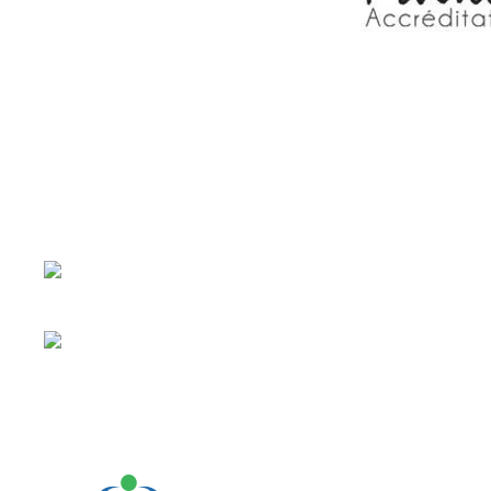
N’hésitez pas à remplir le formulaire de devis en li
pertinents concernant les tarifs de chirurgie réparat
MedEspoir Canada propose des approches esthétiques al
comme l’injection du Botox et le laser épidermique.
Chaque chirurgie esthétique en Tunisie est précédée d’
consultations médicales en présence du médecin anes