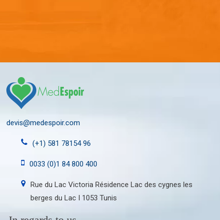
devis@medespoir.com
(+1) 581 78154 96
0033 (0)1 84 800 400
Rue du Lac Victoria Résidence Lac des cygnes les
berges du Lac I 1053 Tunis
In regards to us