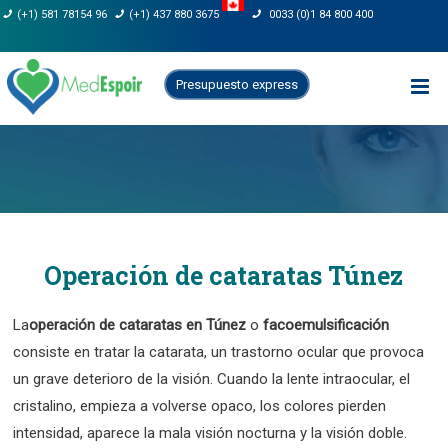
Saltar
(+1) 581 78154 96
(+1) 437 880 3675
0033 (0)1 84 800 400
al
contenido
Presupuesto express
Operación de cataratas Túnez
La
operación de cataratas en Túnez
o
facoemulsificación
consiste en tratar la catarata, un trastorno ocular que provoca
un grave deterioro de la visión. Cuando la lente intraocular, el
cristalino, empieza a volverse opaco, los colores pierden
intensidad, aparece la mala visión nocturna y la visión doble.